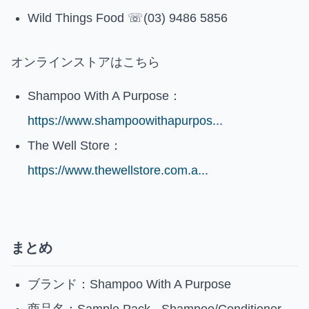
Wild Things Food ☏(03) 9486 5856
オンラインストアはこちら
Shampoo With A Purpose：
https://www.shampoowithapurpos...
The Well Store：
https://www.thewellstore.com.a...
まとめ
ブランド：Shampoo With A Purpose
商品名：Sample Pack - Shampoo/Conditioner