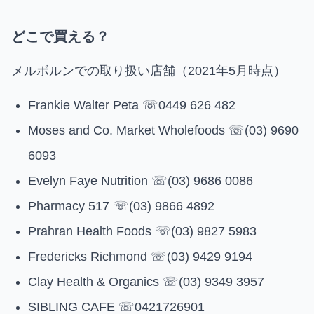
どこで買える？
メルボルンでの取り扱い店舗（2021年5月時点）
Frankie Walter Peta ☏0449 626 482
Moses and Co. Market Wholefoods ☏(03) 9690
6093
Evelyn Faye Nutrition ☏(03) 9686 0086
Pharmacy 517 ☏(03) 9866 4892
Prahran Health Foods ☏(03) 9827 5983
Fredericks Richmond ☏(03) 9429 9194
Clay Health & Organics ☏(03) 9349 3957
SIBLING CAFE ☏0421726901